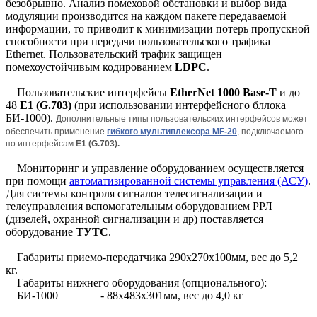
безобрывно. Анализ помеховой обстановки и выбор вида
модуляции производится на каждом пакете передаваемой
информации, то приводит к минимизации потерь пропускной
способности при передачи пользовательского трафика
Ethernet. Пользовательский трафик защищен
помехоустойчивым кодированием
LDPC
.
Пользовательские интерфейсы
EtherNet 1000 Base-T
и до
48
Е1 (G.703)
(при использовании интерфейсного бллока
БИ-1000).
Дополнительные типы пользовательских интерфейсов может
обеспечить применение
гибкого мультиплексора
MF-20
, подключаемого
по интерфейсам
Е1 (G.703).
Мониторинг и управление оборудованием осуществляется
при помощи
автоматизированной системы управления (АСУ)
.
Для системы контроля сигналов телесигнализации и
телеуправления вспомогательным оборудованием РРЛ
(дизелей, охранной сигнализации и др) поставляется
оборудование
ТУТС
.
Габариты приемо-передатчика 290х270х100мм, вес до 5,2
кг.
Габариты нижнего оборудования (опционального):
БИ-1000 - 88х483х301мм, вес до 4,0 кг