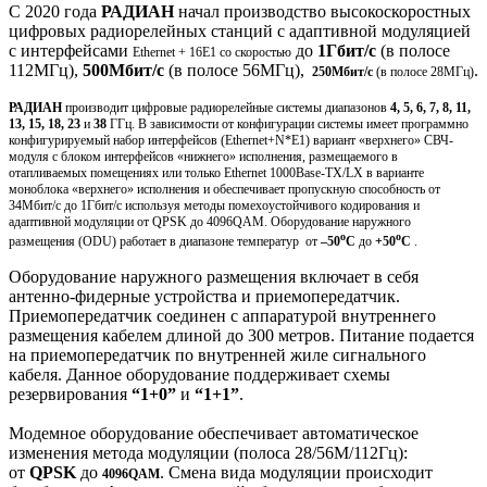
С 2020 года
РАДИАН
начал производство высокоскоростных
цифровых радиорелейных станций с адаптивной модуляцией
с интерфейсами
до
1Г
бит/с
(в полосе
Ethernet + 16E1 со скоростью
112МГц),
500Мбит/с
(в полосе 56МГц),
.
250Мбит/с
(в полосе 28МГц)
РАДИАН
производит цифровые радиорелейные системы
диапазонов
4, 5, 6, 7, 8, 11,
13, 15, 18, 23
и
38
ГГц
. В зависимости от конфигурации системы имеет
программно
конфигурируемый набор интерфейсов (
Ethernet
+N*
E1
)
вариант «
верхнего» СВЧ-
модуля с блоком интерфейсов
«нижнего» исполнения,
размещаемого в
отапливаемых помещениях
или
только
Ethernet 1000Base-TX/LX
в варианте
моноблока «верхнего» исполнения
и обеспечивает
пропускную способность
от
34
Мбит/с
до
1Г
бит/с
используя методы помехоустойчивого кодирования и
адаптивной модуляции от
QPSK
до
4096
QAM
. Оборудование наружного
о
о
размещения (ODU) работает в диапазоне температур
от
–50
С
до
+50
С
.
Оборудование наружного размещения включает в себя
антенно-фидерные устройства и приемопередатчик.
Приемопередатчик соединен с аппаратурой внутреннего
размещения кабелем длиной до 300 метров. Питание подается
на приемопередатчик по внутренней жиле сигнального
кабеля. Данное оборудование поддерживает схемы
резервирования
“1+0”
и
“1+1”
.
Модемное оборудование обеспечивает автоматическое
изменения метода модуляции (полоса 28/56М/112Гц):
от
QPSK
до
. Смена вида модуляции происходит
4096QAM